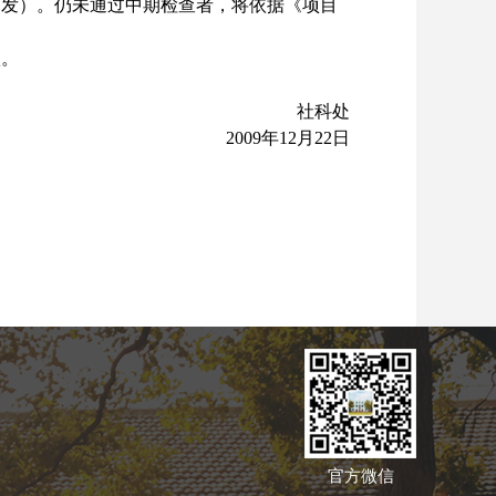
另发）。仍未通过中期检查者，将依据《项目
项。
社科处
2009
年12
月22
日
官方微信