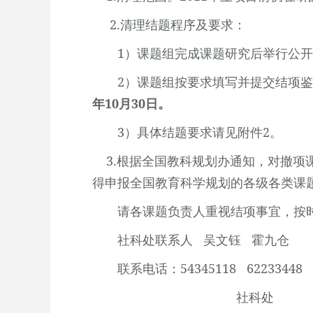
2.
清理结题程序及要求：
1
）课题组完成课题研究后举行公开
2
）课题组按要求填写并提交结项鉴
年10月30日。
3
）具体结题要求请见附件
2
。
3.
根据全国教科规划办通知，对撤项
得申报全国教育科学规划的各级各类课
请各课题负责人重视结项事宜，按
社科处联系人
吴文钰
霍九仓
联系电话：
54345118
62233448
社科处