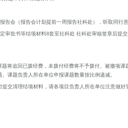
报告会（报告会计划提前一周报告社科处），听取同行
定审批书等结项材料
8
套至社科处 社科处审核签章后提
课题将追回已拨经费，未拨付经费将不予拨付。被撤项课
题。课题负责人所在单位申报课题数量按比例递减。
时提交清理结项材料，请各项目负责人所在单位注意做好