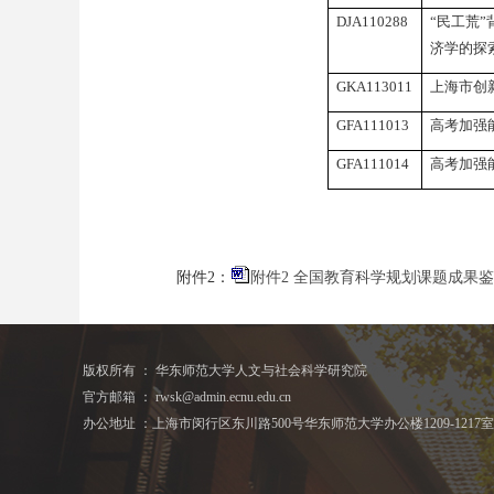
DJA110288
“民工荒
济学的探
GKA113011
上海市创
GFA111013
高考加强
GFA111014
高考加强
附件
2
：
附件2 全国教育科学规划课题成果鉴定
版权所有 ： 华东师范大学人文与社会科学研究院
官方邮箱 ： rwsk@admin.ecnu.edu.cn
办公地址 ：上海市闵行区东川路500号华东师范大学办公楼1209-1217室 