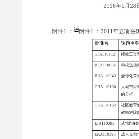
2016
年
1
月
28
附件
1
：
附件1 ：2011年立项在
批准号
课题名
GFA110112
绩效工资
BEA110034
学校道德
BHA110043
全球化背
CHA110130
大城市外
的分析
CKA110162
社区教育
教师对比
EJA110393
从“被动
EKA110398
成人先前