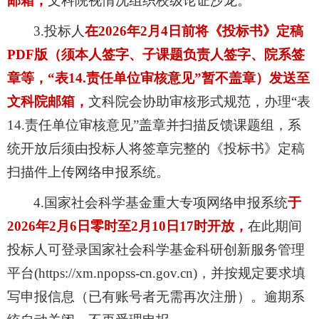
邮箱，
文科院视情况组织校级论证沙龙。
3.
投标人
在
2026
年
2
月
4
日前将《投标书》定稿
PDF
版（须本人签字、子课题负责人签字、院系签
章等，
“
表
14.
责任单位审核意见
”
暂不盖章）发送至
文科院邮箱，
文科院会协助审核形式规范，办理
“
表
14.
责任单位审核意见
”
盖章并扫描反馈课题组，系
统开放后须由投标人将签章完整的《投标书》定稿
扫描件上传网络申报系统。
4.
国家社会科学基金重大专项网络申报系统
于
2026
年
2
月
6
日零时至
2
月
10
日
17
时开放，
在此期间
投标人可登录国家社会科学基金科研创新服务管理
平台
(https://xm.npopss-cn.gov.cn)
，并按规定要求填
写申报信息（已有账号者无需再次注册）。逾期系