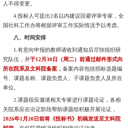
人不得变更。
4.
投标人可提出
2
名以内建议回避评审专家，全
国社科工作办将根据评审工作实际情况予以考虑。
八、时间安排
1.
有意向申报的教师请收到通知后尽快组织研
究队伍，并
于
12
月
30
日（周二）前通过邮件形式向
所在院系及文科院备案，
备案内容包括招标选题编
号、课题名称、课题负责人、子课题负责人及所在
单位。
2.
课题组应邀请相关专家进行课题论证，各相
关院系应在论证阶段帮助课题组积极开展论证，
2026
年
1
月
20
日前将《投标书》初稿发送至文科院